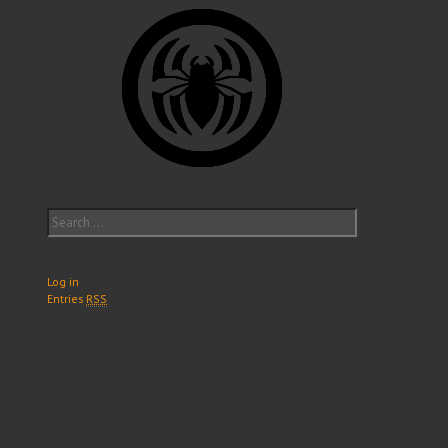
Search
for:
Log in
Entries
RSS