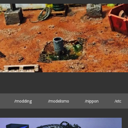
/modding
/modelismo
/nippon
/etc