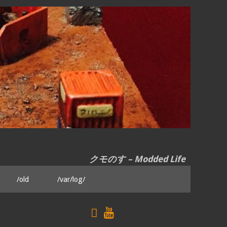
クモのす – Modded Life
/old
/var/log/