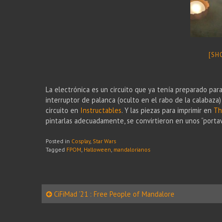
[SH
La electrónica es un circuito que ya tenía preparado pa
interruptor de palanca (oculto en el rabo de la calabaza) 
circuito en
Instructables
. Y las piezas para imprimir en
Th
pintarlas adecuadamente, se convirtieron en unos “porta
Posted in
Cosplay
,
Star Wars
Tagged
FPOM
,
Halloween
,
mandalorianos
Post
CiFiMad ’21 : Free People of Mandalore
navigation