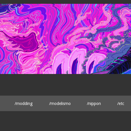
/modding
/modelismo
/nippon
/etc