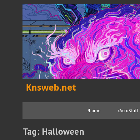
Skip
to
content
Knsweb.net
/home
/AeroStuff
Tag:
Halloween