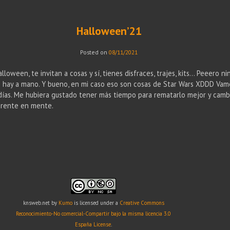
Halloween’21
Posted on
08/11/2021
loween, te invitan a cosas y sí, tienes disfraces, trajes, kits… Peeero ni
e hay a mano. Y bueno, en mi caso eso son cosas de Star Wars XDDD Vam
as. Me hubiera gustado tener más tiempo para rematarlo mejor y cambia
ferente en mente.
knsweb.net
by
Kumo
is licensed under a
Creative Commons
Reconocimiento-No comercial-Compartir bajo la misma licencia 3.0
España License
.