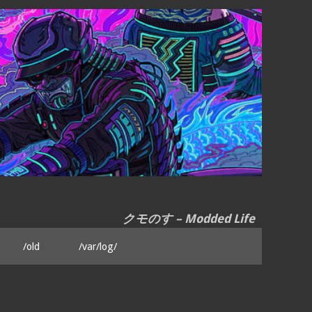
クモのす – Modded Life
/old
/var/log/