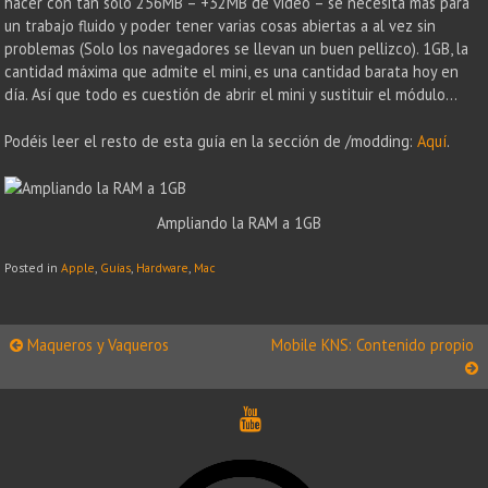
hacer con tan solo 256MB – +32MB de video – se necesita más para
un trabajo fluido y poder tener varias cosas abiertas a al vez sin
problemas (Solo los navegadores se llevan un buen pellizco). 1GB, la
cantidad máxima que admite el mini, es una cantidad barata hoy en
día. Así que todo es cuestión de abrir el mini y sustituir el módulo…
Podéis leer el resto de esta guía en la sección de /modding:
Aquí
.
Ampliando la RAM a 1GB
Posted in
Apple
,
Guías
,
Hardware
,
Mac
Post
Maqueros y Vaqueros
Mobile KNS: Contenido propio
navigation