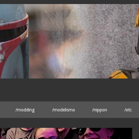
/modding
/modelismo
/nippon
/etc