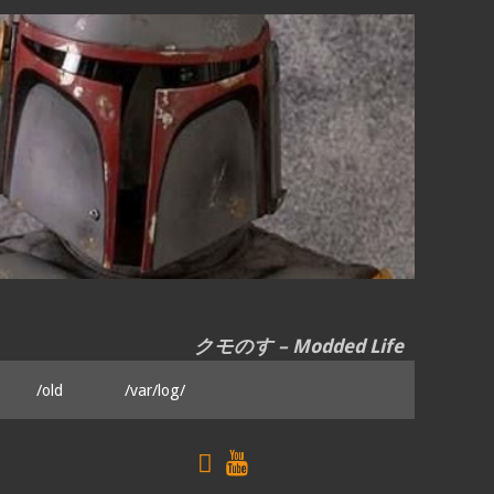
クモのす – Modded Life
/old
/var/log/