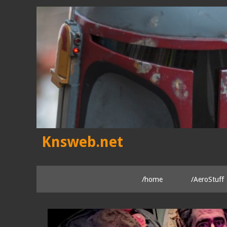
Skip
to
content
Knsweb.net
/home
/AeroStuff