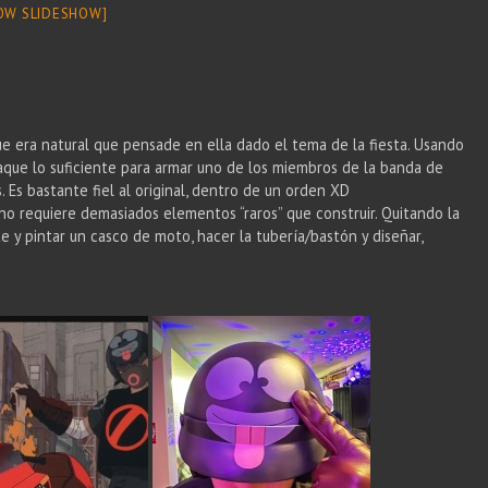
OW SLIDESHOW]
ue era natural que pensade en ella dado el tema de la fiesta. Usando
aque lo suficiente para armar uno de los miembros de la banda de
. Es bastante fiel al original, dentro de un orden XD
no requiere demasiados elementos “raros” que construir. Quitando la
y pintar un casco de moto, hacer la tubería/bastón y diseñar,