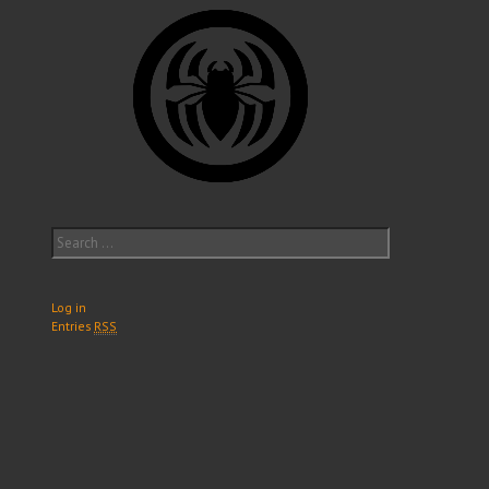
Search
for:
Log in
Entries
RSS