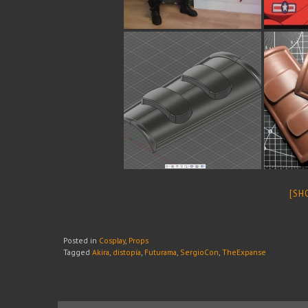
[SH
Posted in
Cosplay
,
Props
Tagged
Akira
,
distopía
,
Futurama
,
SergioCon
,
TheExpanse