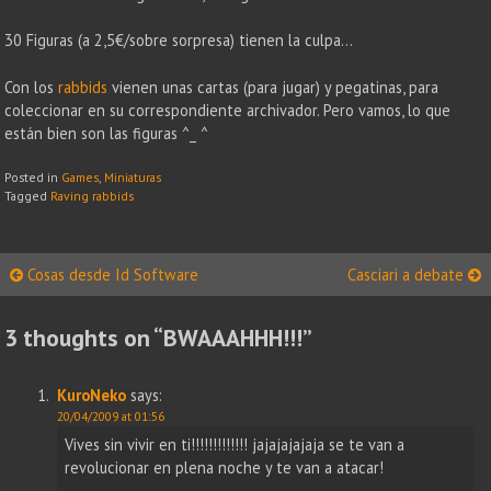
30 Figuras (a 2,5€/sobre sorpresa) tienen la culpa…
Con los
rabbids
vienen unas cartas (para jugar) y pegatinas, para
coleccionar en su correspondiente archivador. Pero vamos, lo que
están bien son las figuras ^_ ^
Posted in
Games
,
Miniaturas
Tagged
Raving rabbids
Post
Cosas desde Id Software
Casciari a debate
navigation
3 thoughts on “
BWAAAHHH!!!
”
KuroNeko
says:
20/04/2009 at 01:56
Vives sin vivir en ti!!!!!!!!!!!!! jajajajajaja se te van a
revolucionar en plena noche y te van a atacar!