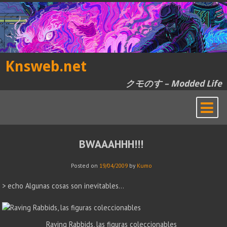
Skip
to
content
Knsweb.net
クモのす – Modded Life
BWAAAHHH!!!
Posted on
19/04/2009
by
Kumo
> echo Algunas cosas son inevitables…
Raving Rabbids, las figuras coleccionables