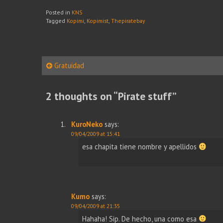
Posted in
KNS
Tagged
Kopimi
,
Kopimist
,
Thepiratebay
Post
Gratuidad
navigation
2 thoughts on “
Pirate stuff
”
KuroNeko
says:
09/04/2009 at 15:41
esa chapita tiene nombre y apellidos
Kumo
says:
09/04/2009 at 21:35
Hahaha! Sip. De hecho, una como esa