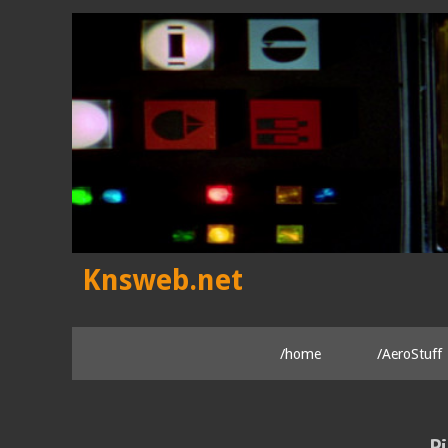
Skip
to
content
Knsweb.net
/home
/AeroStuff
Pi