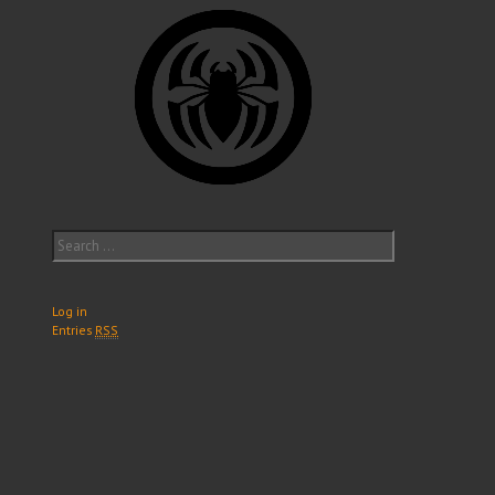
Search
for:
Log in
Entries
RSS