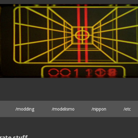
/modding
/modelismo
/nippon
/etc
rate stuff