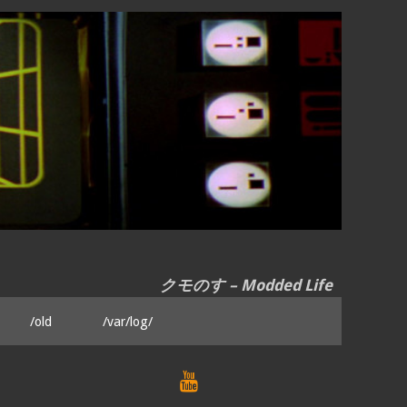
クモのす – Modded Life
/old
/var/log/