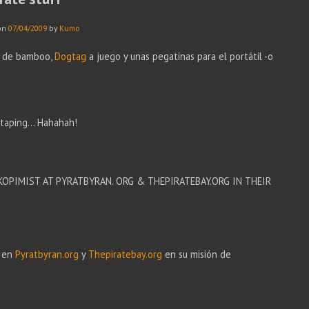
on
07/04/2009
by
Kumo
ra de bamboo,
Dogtag
a juego y unas pegatinas para el portátil -o
aping... Hahahah!
KOPIMIST AT PYRATBYRAN. ORG & THEPIRATEBAY.ORG IN THEIR
en
Pyratbyran.org
y
Thepiratebay.org
en su misión de