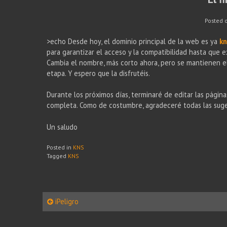
Posted 
>echo Desde hoy, el dominio principal de la web es ya
k
para garantizar el acceso y la compatibilidad hasta que e
Cambia el nombre, más corto ahora, pero se mantienen el 
etapa. Y espero que la disfrutéis.
Durante los próximos días, terminaré de editar las página
completa. Como de costumbre, agradeceré todas las sugere
Un saludo
Posted in
KNS
Tagged
KNS
Post
iPeligro
navigation