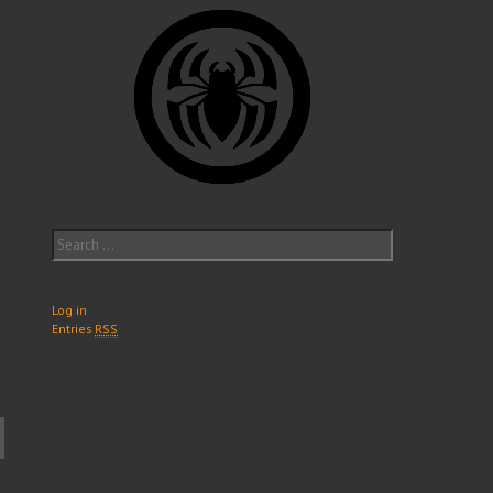
Search
for:
Log in
Entries
RSS