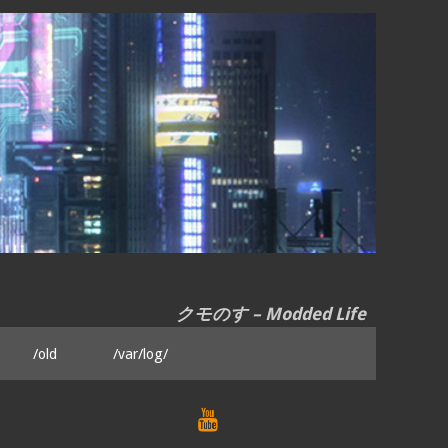
クモのす – Modded Life
/old
/var/log/