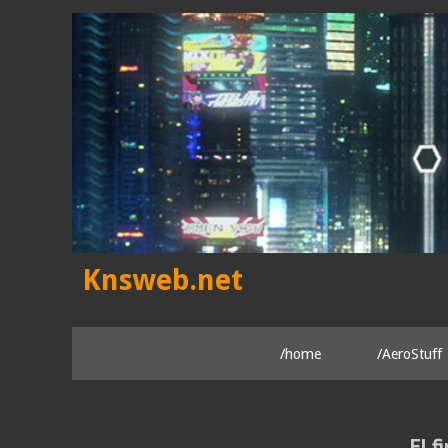
Skip
to
content
Knsweb.net
/home
/AeroStuff
El f