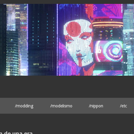
/modding
/modelismo
/nippon
/etc
in de una era