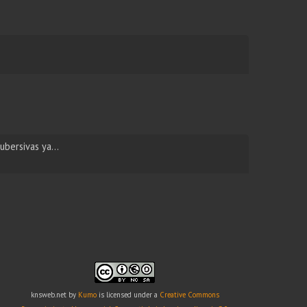
subersivas ya…
knsweb.net
by
Kumo
is licensed under a
Creative Commons