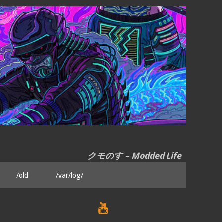
クモのす – Modded Life
/old
/var/log/