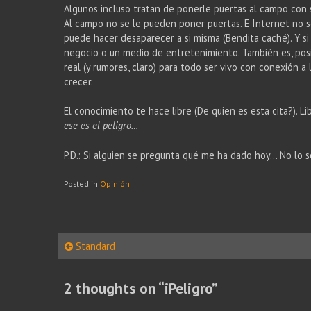
Algunos incluso tratan de ponerle puertas al campo con su
Al campo no se le pueden poner puertas. E Internet no se
puede hacer desaparecer a si misma (Bendita caché). Y si 
negocio o un medio de entretenimiento. También es, pos
real (y rumores, claro) para todo ser vivo con conexión
crecer.
El conocimiento te hace libre (De quien es esta cita?). Lib
ese es el peligro…
P.D.: Si alguien se pregunta qué me ha dado hoy… No lo s
Posted in
Opinión
Post
Standard
navigation
2 thoughts on “
iPeligro
”