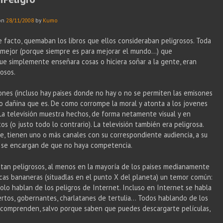
on
28/11/2008
by
Kumo
e facto, quemaban los libros que ellos consideraban peligrosos. Toda
o mejor (porque siempre es para mejorar el mundo…) que
que simplemente enseñara cosas o hiciera soñar a la gente, eran
osos.
ciones (incluso hay paises donde no hay o no se permiten las emisones
o dañina que es. De como corrompe la moral y atonta a los jovenes
 La televisión muestra hechos, de forma netamente visual y en
s (o justo todo lo contrario). La televisión también era peligrosa.
e, tienen uno o más canales con su correspondiente audiencia, a su
tros se encargan de que no haya competencia.
n tan peligrosos, al menos en la mayoría de los paises medianamente
icas bananeras (situadlas en el punto X del planeta) un temor común:
s solo hablan de los peligros de Internet. Incluso en Internet se habla
pertos, gobernantes, charlatanes de tertulia… Todos hablando de los
 comprenden, salvo porque saben que puedes descargarte películas,