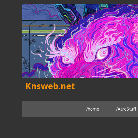
Skip
to
content
Knsweb.net
/home
/AeroStuff