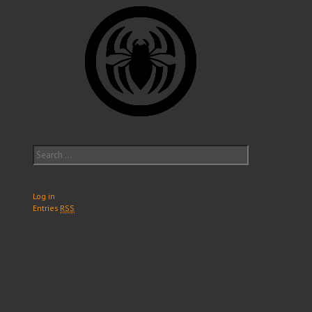
Search
for:
Log in
Entries
RSS