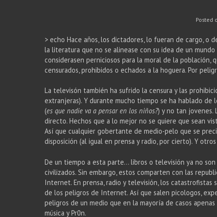
Posted 
> echo Hace años, los dictadores, lo fueran de cargo, o d
la literatura que no se alinease con su idea de un mund
considerasen perniciosos para la moral de la población, 
censurados, prohibidos o echados a la hoguera. Por peligr
La televisón también ha sufrido la censura y las prohibi
extranjeras). Y durante mucho tiempo se ha hablado de l
(
es que nadie va a pensar en los niños?
) y no tan jovenes.
directo. Hechos que a lo mejor no se quiere que sean visto
Así que cualquier gobertante de medio-pelo que se preci
disposición (al igual en prensa y radio, por cierto). Y o
De un tiempo a esta parte… libros o televisión ya no so
civilizados. Sin embargo, estos comparten con las republ
Internet. En prensa, radio y televisión, los catastrofista
de los peligros de Internet. Así que salen picologos, ex
peligros de un medio que en la mayoría de casos apenas
música y Pr0n.