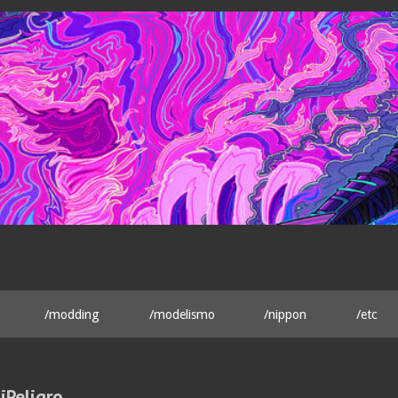
/modding
/modelismo
/nippon
/etc
iPeligro