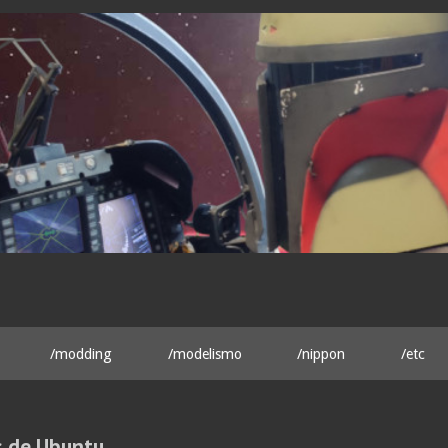
/modding
/modelismo
/nippon
/etc
 de Ubuntu