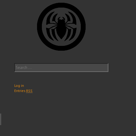
Search
for:
Log in
Entries
RSS