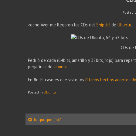
Posted 
>echo Ayer me llegaron los CDs del
Shiptit!
de
Ubuntu
…
CDs de 
Pedí 3 de cada (64bits, amarillo y 32bits, rojo) para repar
pegatinas de
Ubuntu
.
En fin. El caso es que visto los
últimos hechos acontecid
Posted in
Ubuntu
Post
Tu quoque, fili?
navigation