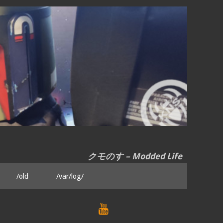
クモのす – Modded Life
/old
/var/log/