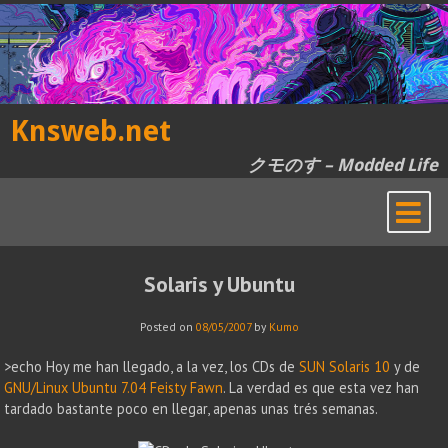
Skip
to
content
Knsweb.net
クモのす – Modded Life
Solaris y Ubuntu
Posted on
08/05/2007
by
Kumo
>echo Hoy me han llegado, a la vez, los CDs de
SUN Solaris 10
y de
GNU/Linux Ubuntu 7.04 Feisty Fawn
. La verdad es que esta vez han
tardado bastante poco en llegar, apenas unas trés semanas.