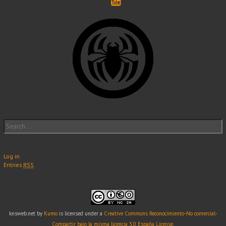
Search
for:
Log in
Entries
RSS
knsweb.net
by
Kumo
is licensed under a
Creative Commons Reconocimiento-No comercial-
Compartir bajo la misma licencia 3.0 España License
.