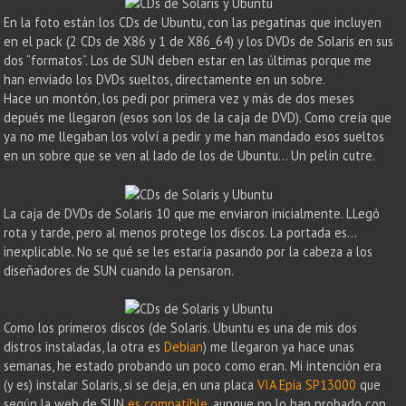
En la foto están los CDs de Ubuntu, con las pegatinas que incluyen
en el pack (2 CDs de X86 y 1 de X86_64) y los DVDs de Solaris en sus
dos “formatos”. Los de SUN deben estar en las últimas porque me
han enviado los DVDs sueltos, directamente en un sobre.
Hace un montón, los pedi por primera vez y más de dos meses
depués me llegaron (esos son los de la caja de DVD). Como creía que
ya no me llegaban los volví a pedir y me han mandado esos sueltos
en un sobre que se ven al lado de los de Ubuntu… Un pelín cutre.
La caja de DVDs de Solaris 10 que me enviaron inicialmente. LLegó
rota y tarde, pero al menos protege los discos. La portada es…
inexplicable. No se qué se les estaría pasando por la cabeza a los
diseñadores de SUN cuando la pensaron.
Como los primeros discos (de Solaris. Ubuntu es una de mis dos
distros instaladas, la otra es
Debian
) me llegaron ya hace unas
semanas, he estado probando un poco como eran. Mi intención era
(y es) instalar Solaris, si se deja, en una placa
VIA Epia SP13000
que
según la web de SUN
es compatible
, aunque no lo han probado con