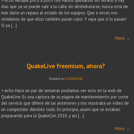
> echo Aunque poco a poco nos vamos quedando sin verano y hay
días que ya se puede salir a la calle sin deshidratarse, nunca está de
más darle un repaso al estado de los equipos. Que a veces nos
olvidamos de que ellos también pasan calor. Y vaya que si lo pasan!
Si ya […]
More
→
QuakeLive freemium, ahora?
Posted on
22/08/2010
> echo Hace un par de semanas podíamos ver esto en la web de
QuakeLive: Es una captura de su página de mantenimiento por corte
del servicio que difiere de las anteriores y nos mostraba un vídeo de
un competidor dándolo todo. En principio, asumí que se estaban
preparando para la QuakeCon 2010, y así […]
More
→