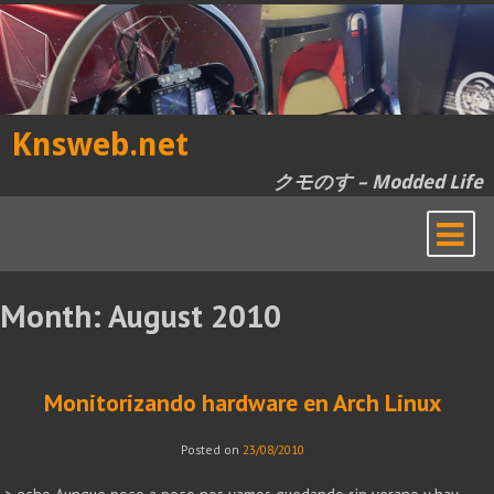
Skip
to
content
Knsweb.net
クモのす – Modded Life
Month:
August 2010
Monitorizando hardware en Arch Linux
Posted on
23/08/2010