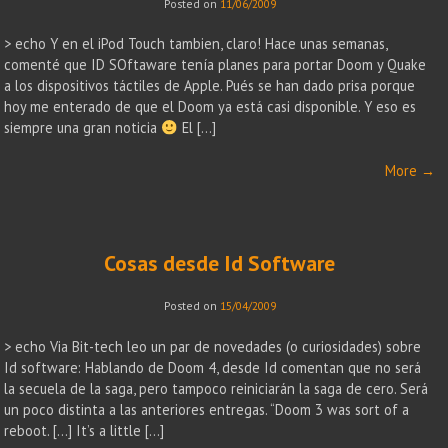
Posted on
11/06/2009
> echo Y en el iPod Touch tambien, claro! Hace unas semanas,
comenté que ID SOftaware tenía planes para portar Doom y Quake
a los dispositivos táctiles de Apple. Pués se han dado prisa porque
hoy me enterado de que el Doom ya está casi disponible. Y eso es
siempre una gran noticia
El […]
More
→
Cosas desde Id Software
Posted on
15/04/2009
> echo Via Bit-tech leo un par de novedades (o curiosidades) sobre
Id software: Hablando de Doom 4, desde Id comentan que no será
la secuela de la saga, pero tampoco reiniciarán la saga de cero. Será
un poco distinta a las anteriores entregas. “Doom 3 was sort of a
reboot. […] It’s a little […]