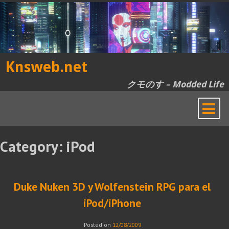
Skip
to
content
Knsweb.net
クモのす – Modded Life
Category:
iPod
Duke Nuken 3D y Wolfenstein RPG para el
iPod/iPhone
Posted on
12/08/2009