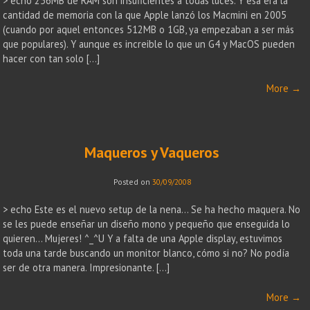
> echo 256MB de RAM son insuficientes a todas luces. Y esa era la
cantidad de memoria con la que Apple lanzó los Macmini en 2005
(cuando por aquel entonces 512MB o 1GB, ya empezaban a ser más
que populares). Y aunque es increible lo que un G4 y MacOS pueden
hacer con tan solo […]
More
→
Maqueros y Vaqueros
Posted on
30/09/2008
> echo Este es el nuevo setup de la nena… Se ha hecho maquera. No
se les puede enseñar un diseño mono y pequeño que enseguida lo
quieren… Mujeres! ^_^U Y a falta de una Apple display, estuvimos
toda una tarde buscando un monitor blanco, cómo si no? No podía
ser de otra manera. Impresionante. […]
More
→