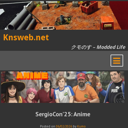
Skip
to
content
Knsweb.net
クモのす – Modded Life
SergioCon’25: Anime
Posted on
06/02/2026
by
Kumo