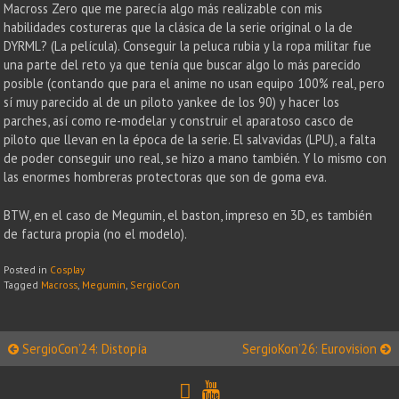
Macross Zero que me parecía algo más realizable con mis
habilidades costureras que la clásica de la serie original o la de
DYRML? (La película). Conseguir la peluca rubia y la ropa militar fue
una parte del reto ya que tenía que buscar algo lo más parecido
posible (contando que para el anime no usan equipo 100% real, pero
sí muy parecido al de un piloto yankee de los 90) y hacer los
parches, así como re-modelar y construir el aparatoso casco de
piloto que llevan en la época de la serie. El salvavidas (LPU), a falta
de poder conseguir uno real, se hizo a mano también. Y lo mismo con
las enormes hombreras protectoras que son de goma eva.
BTW, en el caso de Megumin, el baston, impreso en 3D, es también
de factura propia (no el modelo).
Posted in
Cosplay
Tagged
Macross
,
Megumin
,
SergioCon
Post
SergioCon’24: Distopía
SergioKon’26: Eurovision
navigation