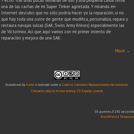
> echo Tras unas pocas semanas de uso y una pequeña caída tenía
una de las cachas de mi Super Tinker agrietada. Y mirando en
Internet descubrí que no sólo podría hacer yo la reparación, si no
que hay toda una
scene
de gente que modifica, personaliza, repara y
restaura navajas suizas (SAK, Swiss Army Knives) especialmente las
de Victorinox. Así que aquí vamos con mi primer intento de
reparación y mejora de una SAK.
More
→
knsweb.net
by
Kumo
is licensed under a
Creative Commons Reconocimiento-No comercial-
Compartir bajo la misma licencia 3.0 España License
.
56 queries. 0.191 seconds
WordPress
|
Temauno