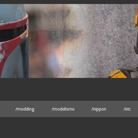
/modding
/modelismo
/nippon
/etc