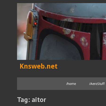
Skip
to
content
Knsweb.net
/home
/AeroStuff
Tag:
aitor