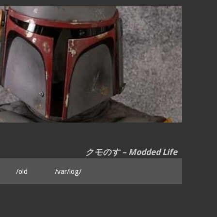
クモのす – Modded Life
/old
/var/log/