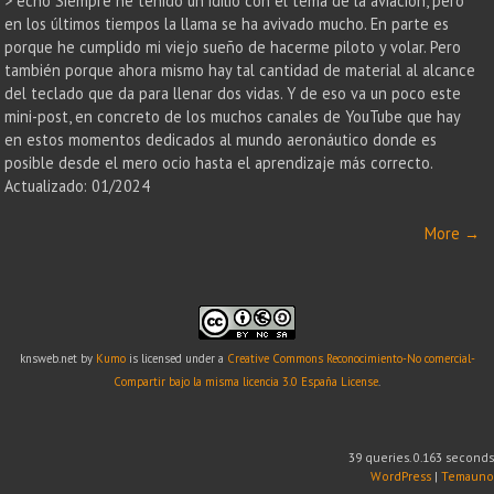
> echo Siempre he tenido un idilio con el tema de la aviación, pero
en los últimos tiempos la llama se ha avivado mucho. En parte es
porque he cumplido mi viejo sueño de hacerme piloto y volar. Pero
también porque ahora mismo hay tal cantidad de material al alcance
del teclado que da para llenar dos vidas. Y de eso va un poco este
mini-post, en concreto de los muchos canales de YouTube que hay
en estos momentos dedicados al mundo aeronáutico donde es
posible desde el mero ocio hasta el aprendizaje más correcto.
Actualizado: 01/2024
More
→
knsweb.net
by
Kumo
is licensed under a
Creative Commons Reconocimiento-No comercial-
Compartir bajo la misma licencia 3.0 España License
.
39 queries. 0.163 seconds
WordPress
|
Temauno