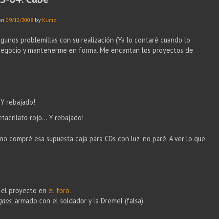
on
09/12/2008
by
Kumo
lgunos problemillas con su realización (Ya lo contaré cuando lo
al negocio y mantenerme en forma. Me encantan los proyectos de
acrilato rojo... Y rebajado!
 no compré esa supuesta caja para CDs con luz, no paré. A ver lo que
 el proyecto en
el foro
.
gaos
, armado con el soldador y la Dremel (falsa).