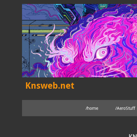
Skip
to
content
Knsweb.net
/home
/AeroStuff
KN