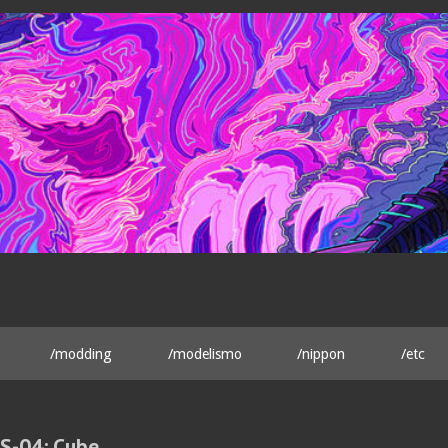
/modding
/modelismo
/nippon
/etc
S-04: Cube