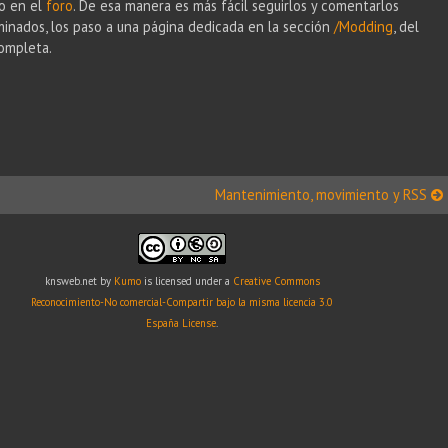
lo en el
foro
. De esa manera es más fácil seguirlos y comentarlos
inados, los paso a una página dedicada en la sección
/Modding
, del
completa.
Mantenimiento, movimiento y RSS
knsweb.net
by
Kumo
is licensed under a
Creative Commons
Reconocimiento-No comercial-Compartir bajo la misma licencia 3.0
España License
.