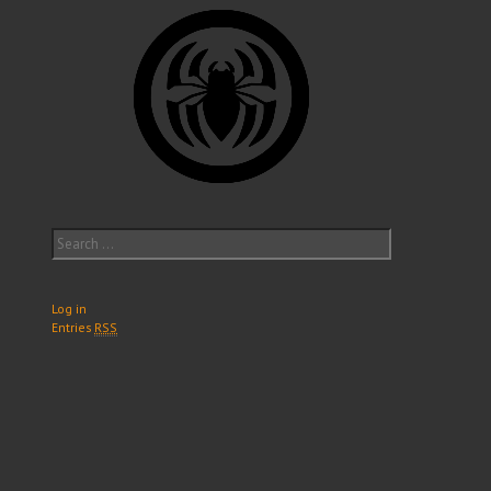
Search
for:
Log in
Entries
RSS