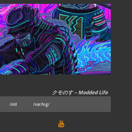
クモのす – Modded Life
/old
/var/log/