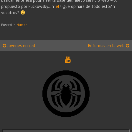
básicamente esa podria ser la base del nuevo servicio Web 4.0,
propuesto por Fuckowsky… Y
él
? Que opinará de todo esto? Y
vosotros?
Posted in
Humor
Post
Jovenes en red
Reformas en la web
navigation
Search