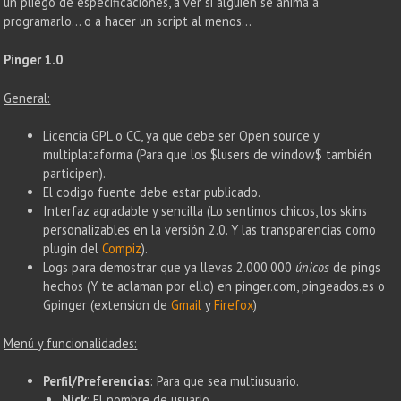
un pliego de especificaciones, a ver si alguien se anima a
programarlo… o a hacer un script al menos…
Pinger 1.0
General:
Licencia GPL o CC, ya que debe ser Open source y
multiplataforma (Para que los $lusers de window$ también
participen).
El codigo fuente debe estar publicado.
Interfaz agradable y sencilla (Lo sentimos chicos, los skins
personalizables en la versión 2.0. Y las transparencias como
plugin del
Compiz
).
Logs para demostrar que ya llevas 2.000.000
únicos
de pings
hechos (Y te aclaman por ello) en pinger.com, pingeados.es o
Gpinger (extension de
Gmail
y
Firefox
)
Menú y funcionalidades:
Perfil/Preferencias
: Para que sea multiusuario.
Nick
: El nombre de usuario