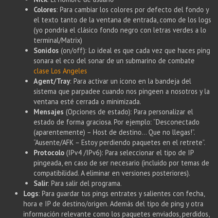
Colores
: Para cambiar los colores por defecto del fondo y
el texto tanto de la ventana de entrada, como de los logs
(yo pondria el clásico fondo negro con letras verdes a lo
terminal/Matrix)
Sonidos
(on/off): Lo ideal es que cada vez que haces ping
sonara el eco del sonar de un submarino de combate
clase Los Angeles
Agent/Tray
: Para activar un icono en la bandeja del
sistema que parpadee cuando nos pingeen a nosotros y la
ventana esté cerrada o minimizada.
Mensajes
(Opciones de estado): Para personalizar el
estado de forma graciosa. Por ejemplo: “Desconectado
(aparentemente) – Host de destino… Que no llegas!”.
“Ausente/AFK – Estoy perdiendo paquetes en el retrete”.
Protocolo
(IPv4 /IPv6): Para seleccionar el tipo de IP
pingeada, en caso de ser necesario (incluido por temas de
compatibilidad. A eliminar en versiones posteriores).
Salir
: Para salir del programa.
Logs
: Para guardar tus pings entrates y salientes con fecha,
hora e IP de destino/origen. Además del tipo de ping y otra
información relevante como los paquetes enviados, perdidos,