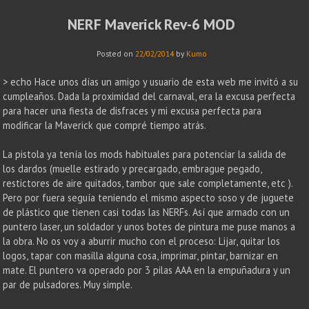
NERF Maverick Rev-6 MOD
Posted on
22/02/2014
by
Kumo
> echo Hace unos días un amigo y usuario de esta web me invitó a su
cumpleaños. Dada la proximidad del carnaval, era la excusa perfecta
para hacer una fiesta de disfraces y mi excusa perfecta para
modificar la Maverick que compré tiempo atrás.
La pistola ya tenía los mods habituales para potenciar la salida de
los dardos (muelle estirado y precargado, embrague pegado,
restictores de aire quitados, tambor que sale completamente, etc ).
Pero por fuera seguía teniendo el mismo aspecto soso y de juguete
de plástico que tienen casi todas las NERFs. Así que armado con un
puntero laser, un soldador y unos botes de pintura me puse manos a
la obra. No os voy a aburrir mucho con el proceso: Lijar, quitar los
logos, tapar con masilla alguna cosa, imprimar, pintar, barnizar en
mate. El puntero va operado por 3 pilas AAA en la empuñadura y un
par de pulsadores. Muy simple.