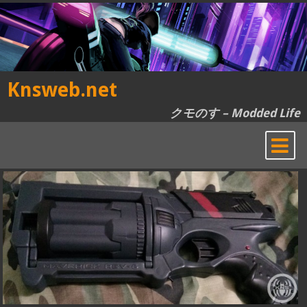
Skip
to
content
Knsweb.net
クモのす – Modded Life