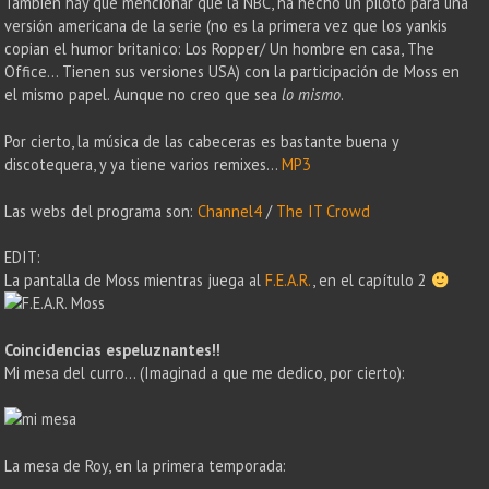
También hay que mencionar que la NBC, ha hecho un piloto para una
versión americana de la serie (no es la primera vez que los yankis
copian el humor britanico: Los Ropper/ Un hombre en casa, The
Office… Tienen sus versiones USA) con la participación de Moss en
el mismo papel. Aunque no creo que sea
lo mismo
.
Por cierto, la música de las cabeceras es bastante buena y
discotequera, y ya tiene varios remixes…
MP3
Las webs del programa son:
Channel4
/
The IT Crowd
EDIT:
La pantalla de Moss mientras juega al
F.E.A.R.
, en el capítulo 2
Coincidencias espeluznantes!!
Mi mesa del curro… (Imaginad a que me dedico, por cierto):
La mesa de Roy, en la primera temporada: