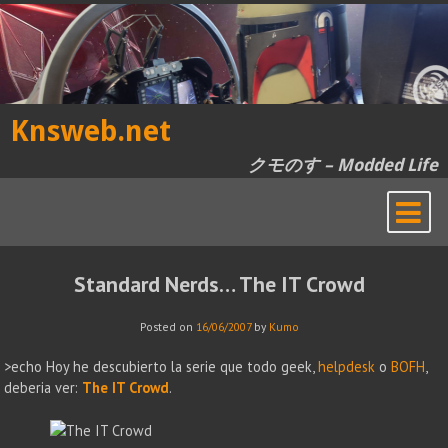
Skip
to
content
Knsweb.net
クモのす – Modded Life
Standard Nerds… The IT Crowd
Posted on
16/06/2007
by
Kumo
>echo Hoy he descubierto la serie que todo geek,
helpdesk
o
BOFH
,
deberia ver:
The IT Crowd
.