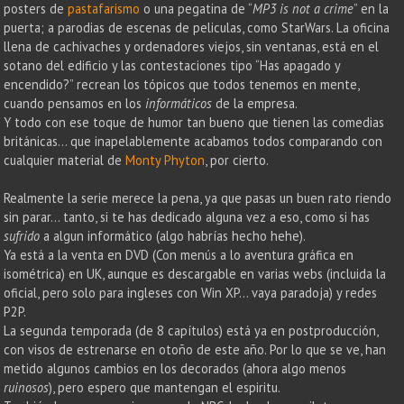
posters de
pastafarismo
o una pegatina de “
MP3 is not a crime
” en la
puerta; a parodias de escenas de peliculas, como StarWars. La oficina
llena de cachivaches y ordenadores viejos, sin ventanas, está en el
sotano del edificio y las contestaciones tipo “Has apagado y
encendido?” recrean los tópicos que todos tenemos en mente,
cuando pensamos en los
informáticos
de la empresa.
Y todo con ese toque de humor tan bueno que tienen las comedias
británicas… que inapelablemente acabamos todos comparando con
cualquier material de
Monty Phyton
, por cierto.
Realmente la serie merece la pena, ya que pasas un buen rato riendo
sin parar… tanto, si te has dedicado alguna vez a eso, como si has
sufrido
a algun informático (algo habrías hecho hehe).
Ya está a la venta en DVD (Con menús a lo aventura gráfica en
isométrica) en UK, aunque es descargable en varias webs (incluida la
oficial, pero solo para ingleses con Win XP… vaya paradoja) y redes
P2P.
La segunda temporada (de 8 capítulos) está ya en postproducción,
con visos de estrenarse en otoño de este año. Por lo que se ve, han
metido algunos cambios en los decorados (ahora algo menos
ruinosos
), pero espero que mantengan el espiritu.