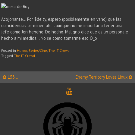
Acojonante… Por $deity, espero (posiblemente en vano) que las
coincidencias terminen ahí… aunque no me importaría tener una
jefe como Jen hehehe. De hecho, Maligno dice que es un personaje
hecho a mi medida… No se como tomarme eso O_o
Posted in
Humor
,
Series/Cine
,
The IT Crowd
Tagged
The IT Crowd
Post
153…
Enemy Territory Loves Linux
navigation