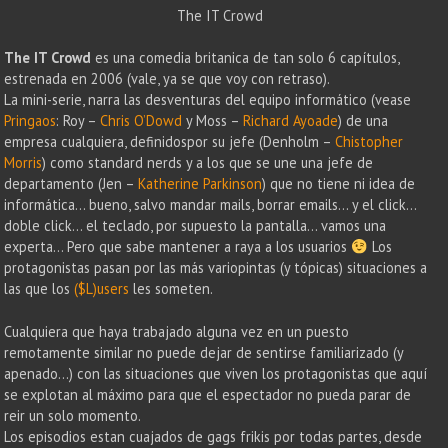
The IT Crowd
The IT Crowd
es una comedia britanica de tan solo 6 capítulos,
estrenada en 2006 (vale, ya se que voy con retraso).
La mini-serie, narra las desventuras del equipo informático (vease
Pringaos
: Roy –
Chris O’Dowd
y Moss –
Richard Ayoade
) de una
empresa cualquiera, definidospor su jefe (Denholm –
Chistopher
Morris
) como standard nerds y a los que se une una jefe de
departamento (Jen –
Katherine Parkinson
) que no tiene ni idea de
informática… bueno, salvo mandar mails, borrar emails… y el click…
doble click… el teclado, por supuesto la pantalla… vamos una
experta… Pero que sabe mantener a raya a los usuarios
Los
protagonistas pasan por las más variopintas (y tópicas) situaciones a
las que los
($L)users
les someten.
Cualquiera que haya trabajado alguna vez en un puesto
remotamente similar no puede dejar de sentirse familiarizado (y
apenado…) con las situaciones que viven los protagonistas que aquí
se explotan al máximo para que el espectador no pueda parar de
reir un solo momento.
Los episodios estan cuajados de gags frikis por todas partes, desde