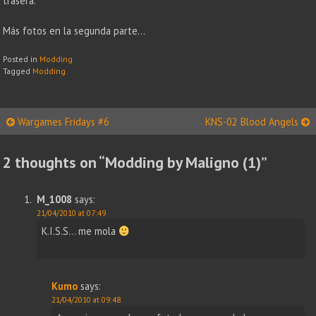
trasera.
Más fotos en la segunda parte…
Posted in
Modding
Tagged
Modding
Post
Wargames Fridays #6
KNS-02 Blood Angels
navigation
2 thoughts on “
Modding by Maligno (1)
”
M_1008
says:
21/04/2010 at 07:49
K.I.S.S… me mola
Kumo
says:
21/04/2010 at 09:48