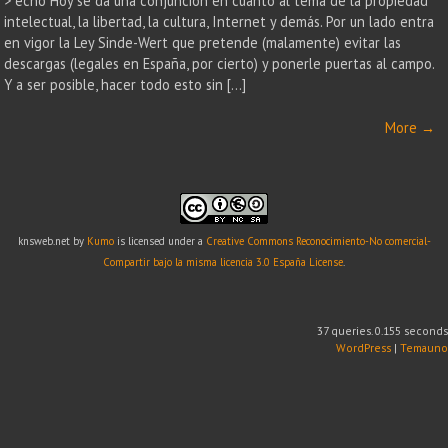
> echo Hoy se da una conjunción en cuanto al tema de la propiedad
intelectual, la libertad, la cultura, Internet y demás. Por un lado entra
en vigor la Ley Sinde-Wert que pretende (malamente) evitar las
descargas (legales en España, por cierto) y ponerle puertas al campo.
Y a ser posible, hacer todo esto sin […]
More
→
knsweb.net
by
Kumo
is licensed under a
Creative Commons Reconocimiento-No comercial-
Compartir bajo la misma licencia 3.0 España License
.
37 queries. 0.155 seconds
WordPress
|
Temauno