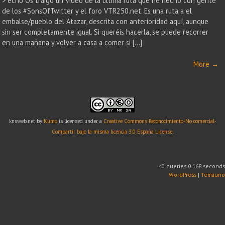
> echo Os traigo un Vídeo de la última ruta que he hecho con gente
de los #SonsOfTwitter y el foro VTR250.net. Es una ruta a el
embalse/pueblo del Atazar, descrita con anterioridad aquí, aunque
sin ser completamente igual. Si queréis hacerla, se puede recorrer
en una mañana y volver a casa a comer si […]
More
→
knsweb.net
by
Kumo
is licensed under a
Creative Commons Reconocimiento-No comercial-
Compartir bajo la misma licencia 3.0 España License
.
40 queries. 0.168 seconds
WordPress
|
Temauno