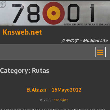
Skip
to
content
Knsweb.net
クモのす – Modded Life
Category:
Rutas
El Atazar – 15Mayo2012
Posted on
07/06/2012