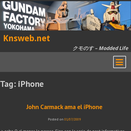
Skip
to
content
Knsweb.net
クモのす – Modded Life
Tag:
iPhone
John Carmack ama el iPhone
Posted on
01/07/2009