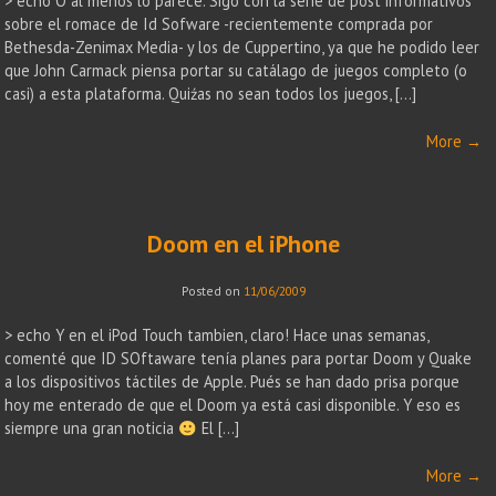
> echo O al menos lo parece. Sigo con la serie de post informativos
sobre el romace de Id Sofware -recientemente comprada por
Bethesda-Zenimax Media- y los de Cuppertino, ya que he podido leer
que John Carmack piensa portar su catálago de juegos completo (o
casi) a esta plataforma. Quiźas no sean todos los juegos, […]
More
→
Doom en el iPhone
Posted on
11/06/2009
> echo Y en el iPod Touch tambien, claro! Hace unas semanas,
comenté que ID SOftaware tenía planes para portar Doom y Quake
a los dispositivos táctiles de Apple. Pués se han dado prisa porque
hoy me enterado de que el Doom ya está casi disponible. Y eso es
siempre una gran noticia
El […]
More
→