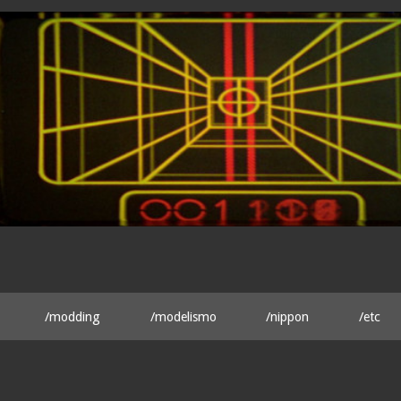
/modding
/modelismo
/nippon
/etc