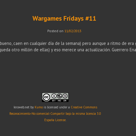
Wargames Fridays #11
Posted on
11/02/2013
bueno, caen en cualquier día de la semana) pero aunque a ritmo de era
queda otro millón de ellas) y eso merece una actualización. Guerrero E
knsweb.net
by
Kumo
is licensed under a
Creative Commons
Reconocimiento-No comercial-Compartir bajo la misma licencia 3.0
España License
.