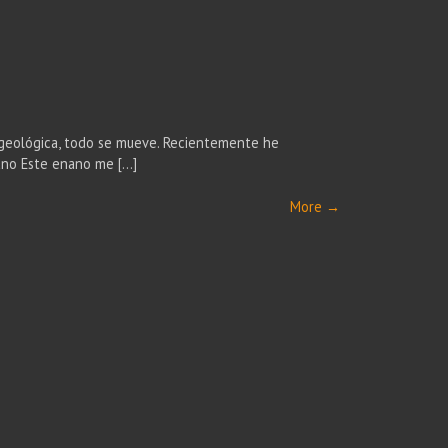
 geológica, todo se mueve. Recientemente he
nano Este enano me […]
More
→