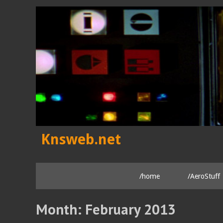
Skip
to
content
Knsweb.net
/home
/AeroStuff
Month:
February 2013