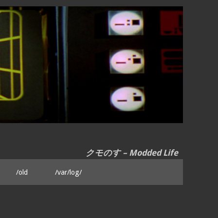
クモのす – Modded Life
/old
/var/log/