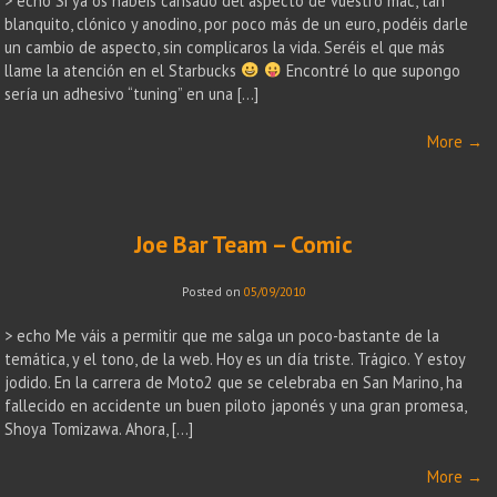
> echo Si ya os habéis cansado del aspecto de vuestro mac, tan
blanquito, clónico y anodino, por poco más de un euro, podéis darle
un cambio de aspecto, sin complicaros la vida. Seréis el que más
llame la atención en el Starbucks
Encontré lo que supongo
sería un adhesivo “tuning” en una […]
More
→
Joe Bar Team – Comic
Posted on
05/09/2010
> echo Me váis a permitir que me salga un poco-bastante de la
temática, y el tono, de la web. Hoy es un día triste. Trágico. Y estoy
jodido. En la carrera de Moto2 que se celebraba en San Marino, ha
fallecido en accidente un buen piloto japonés y una gran promesa,
Shoya Tomizawa. Ahora, […]
More
→