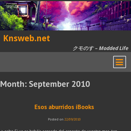
Skip
to
content
Knsweb.net
クモのす – Modded Life
Month:
September 2010
Esos aburridos iBooks
Posted on
22/09/2010