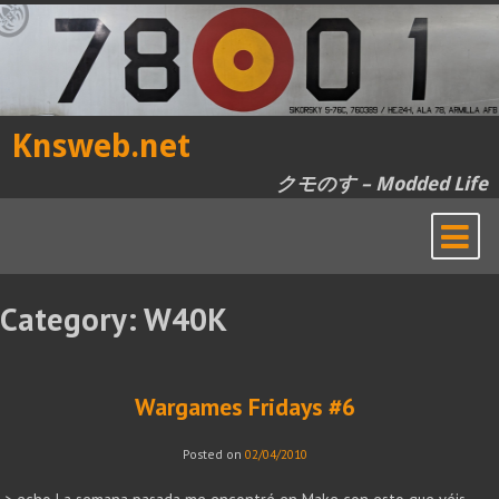
Skip
to
content
Knsweb.net
クモのす – Modded Life
Category:
W40K
Wargames Fridays #6
Posted on
02/04/2010