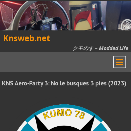
Skip
to
content
Knsweb.net
クモのす – Modded Life
KNS Aero-Party 3: No le busques 3 pies (2023)